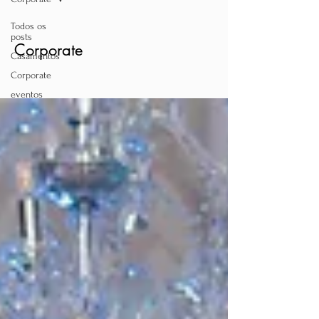
Todos os
posts
Corporate
Casamentos
Corporate
eventos