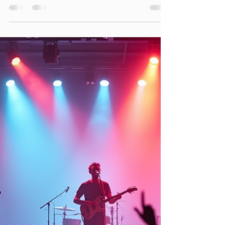
Quando penso em eventos memoráveis, uma coisa é
certa: a música ao vivo transforma tudo. Já imaginou a
energia de uma banda ao vivo a tocar no seu
casamento, festa ou evento corporativo? É algo que não
se compara a playlists ou DJ’s. A vibração, a interação e
a emoção que uma banda traz são únicas! Neste artigo,
vou partilhar consigo as principais vantagens de ter
uma banda ao vivo no seu evento e por que deve
considerar esta opção para tornar o seu dia ainda mais
especial.