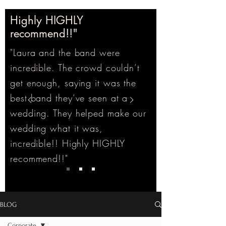
Highly HIGHLY
recommend!!"
"Laura and the band were
incredible. The crowd couldn’t
get enough, saying it was the
best band they’ve seen at a
wedding. They helped make our
wedding what it was,
incredible!! Highly HIGHLY
recommend!!"
BLOG
Corporate